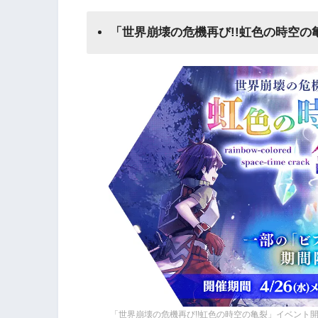
「世界崩壊の危機再び!!虹色の時空の
「世界崩壊の危機再び!!虹色の時空の亀裂」イベント