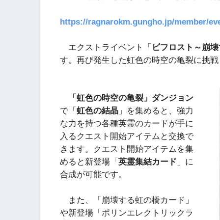
https://ragnarokm.gungho.jp/member/ev
エクストライベント「
ビフロスト～崩壊
す。再び発生した虹色の時空の亀裂に挑戦
「虹色の時空の亀裂」ダンジョン
で「
虹色の結晶
」を集めると、強力
な力を持つ各種英霊のカードが手に
入るクエスト開始アイテムと交換で
きます。クエスト開始アイテムを集
めると新登場「
英霊集結カード
」に
合成が可能です。
また、「崩壊する虹の橋カード」
や新登場「ポリンエレクトリックラ