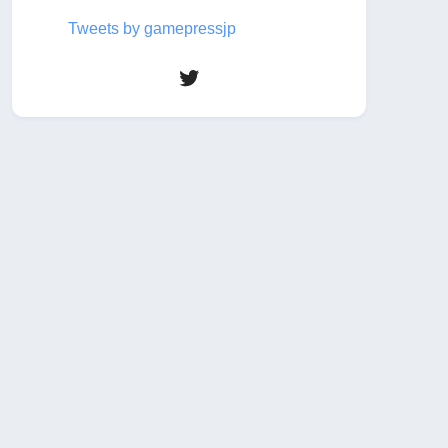
Tweets by gamepressjp