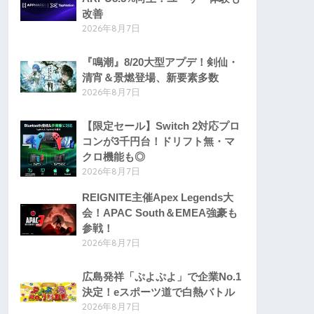
改善
2026年8月7日
『鳴潮』8/20大型アプデ！剣仙・
清宵＆景燃登場、新要素多数
2026年8月7日
【限定セール】Switch 2対応プロ
コンが3千円台！ドリフト無・マ
クロ機能も◎
2026年8月7日
REIGNITE主催Apex Legends大
会！APAC South＆EMEA強豪も
参戦！
2026年8月7日
広島発祥「ぷよぷよ」で企業No.1
決定！eスポーツ道で白熱バトル
2026年8月7日