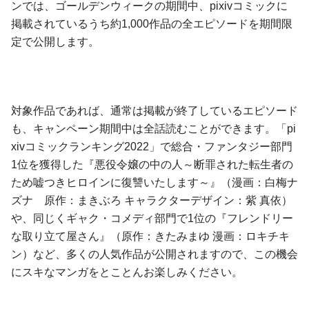
ンでは、ゴールデンウィークの期間中、pixivコミックに
掲載されているうち約1,000作品の全エピソードを期間限
定で公開します。
対象作品であれば、通常は掲載が終了しているエピソード
も、キャンペーン期間中は全話読むことができます。「pi
xivコミックランキング2022」で総合・ファンタジー部門
1位を獲得した『悪役令嬢の中の人～断罪された転生者の
ため嘘つきヒロインに復讐いたします～』（漫画：白梅ナ
ズナ 原作：まきぶろ キャラクターデザイン：紫 真依）
や、同じくギャク・コメディ部門で1位の『フレンドリー
な取り立て屋さん』（原作：きたみまゆ 漫画：ロキチキ
ン）など、多くの人気作品が公開されますので、この機会
にスキなマンガをとことんお楽しみください。