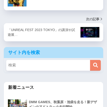
次の記事
「UNREAL FEST 2023 TOKYO」の講演や試
遊展…
サイト内を検索
新着ニュース
DMM GAMES、秋葉原・池袋を走る！新デザ
インのアドトラック走行開始