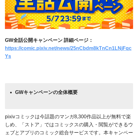
GW全話公開キャンペーン 詳細ページ：
https://comic.pixiv.net/news/25nCbdm8kTnCn1LNjFqc
Ys
GWキャンペーンの全体概要
pixivコミックは今話題のマンガ8,300作品以上が無料で楽
しめ、「ストア」ではコミックスの購入・閲覧ができるウ
ェブとアプリのコミック総合サービスです。本キャンペー