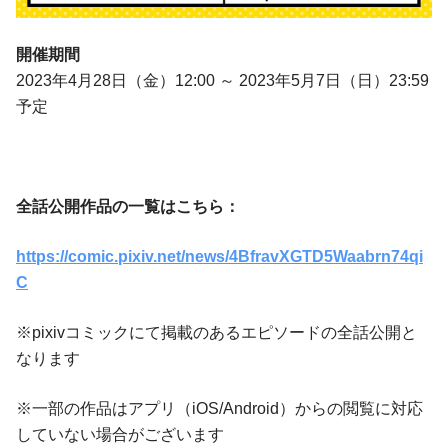
開催期間
2023年4月28日（金）12:00 ～ 2023年5月7日（日）23:59
予定
全話公開作品の一覧はこちら：
https://comic.pixiv.net/news/4BfravXGTD5Waabrn74qi
C
※pixivコミックにて掲載のあるエピソードの全話公開と
なります
※一部の作品はアプリ（iOS/Android）からの閲覧に対応
していない場合がございます