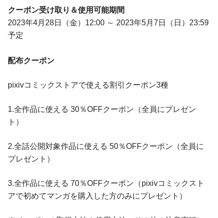
クーポン受け取り＆使用可能期間
2023年4月28日（金）12:00 ～ 2023年5月7日（日）23:59
予定
配布クーポン
pixivコミックストアで使える割引クーポン3種
1.全作品に使える 30％OFFクーポン（全員にプレゼン
ト）
2.全話公開対象作品に使える 50％OFFクーポン（全員に
プレゼント）
3.全作品に使える 70％OFFクーポン（pixivコミックスト
アで初めてマンガを購入した方のみにプレゼント）