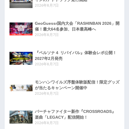
2026年8月7日
GeoGuessr国内大会「RASHINBAN 2026」開
催！最大64名参加、日本最高峰へ
2026年8月7日
『ペルソナ４ リバイバル』体験会レポ公開！
2027年2月発売
2026年8月7日
モンハンワイルズ序盤体験版配信！限定グッズ
が当たるキャンペーン開催中
2026年8月7日
バーチャファイター新作『CROSSROADS』
楽曲「LEGACY」配信開始！
2026年8月7日