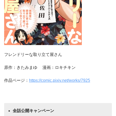
フレンドリーな取り立て屋さん
原作：きたみまゆ 漫画：ロキチキン
作品ページ：
https://comic.pixiv.net/works/7925
全話公開キャンペーン