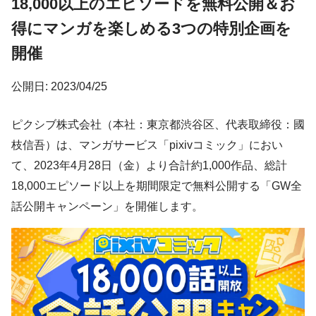
18,000以上のエピソードを無料公開＆お
得にマンガを楽しめる3つの特別企画を
開催
公開日: 2023/04/25
ピクシブ株式会社（本社：東京都渋谷区、代表取締役：國
枝信吾）は、マンガサービス「pixivコミック」におい
て、2023年4月28日（金）より合計約1,000作品、総計
18,000エピソード以上を期間限定で無料公開する「GW全
話公開キャンペーン」を開催します。