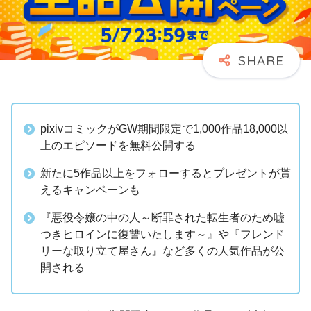
pixivコミックがGW期間限定で1,000作品18,000以
上のエピソードを無料公開する
新たに5作品以上をフォローするとプレゼントが貰
えるキャンペーンも
『悪役令嬢の中の人～断罪された転生者のため嘘
つきヒロインに復讐いたします～』や『フレンド
リーな取り立て屋さん』など多くの人気作品が公
開される