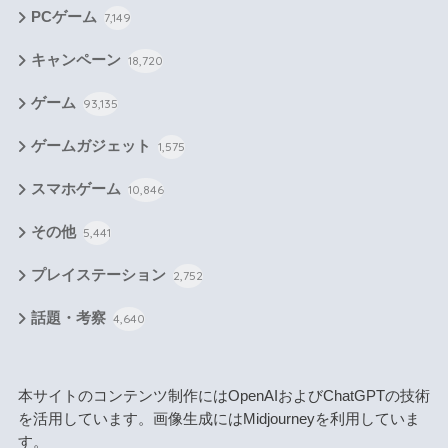
PCゲーム
7,149
キャンペーン
18,720
ゲーム
93,135
ゲームガジェット
1,575
スマホゲーム
10,846
その他
5,441
プレイステーション
2,752
話題・考察
4,640
本サイトのコンテンツ制作にはOpenAIおよびChatGPTの技術
を活用しています。画像生成にはMidjourneyを利用していま
す。