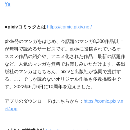
Ys
■pixivコミックとは
https://comic.pixiv.net/
pixiv発のマンガをはじめ、今話題のマンガ8,300作品以上
が無料で読めるサービスです。pixivに投稿されているオ
ススメ作品の紹介や、アニメ化された作品、最新の話題作
など、人気のマンガを無料でお楽しみいただけます。各出
版社のマンガはもちろん、pixivと出版社が協同で提供す
る、ここでしか読めないオリジナル作品も多数掲載中で
す。2022年6月6日に10周年を迎えました。
アプリのダウンロードはこちらから：
https://comic.pixiv.n
et/app