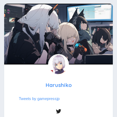
Harushiko
Tweets by gamepressjp