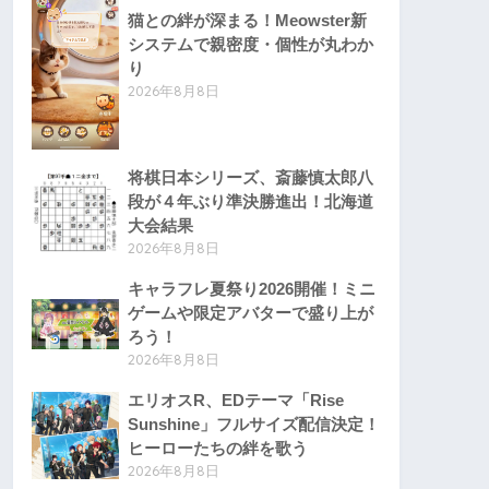
猫との絆が深まる！Meowster新
システムで親密度・個性が丸わか
り
2026年8月8日
将棋日本シリーズ、斎藤慎太郎八
段が４年ぶり準決勝進出！北海道
大会結果
2026年8月8日
キャラフレ夏祭り2026開催！ミニ
ゲームや限定アバターで盛り上が
ろう！
2026年8月8日
エリオスR、EDテーマ「Rise
Sunshine」フルサイズ配信決定！
ヒーローたちの絆を歌う
2026年8月8日