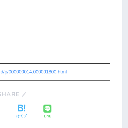
l/rd/p/000000014.000091800.html
SHARE
LINE
ア
はてブ