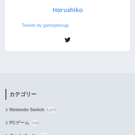
Harushiko
Tweets by gamepressjp
カテゴリー
Nintendo Switch
3,679
PCゲーム
7,136