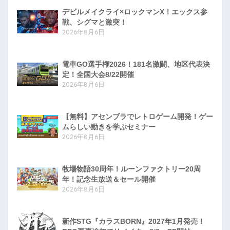
デビルメイクライ×ロックマンX！エックス参
戦、シグマと激突！
2026年8月6日
電車GO選手権2026！181名激闘、地区代表決
定！全国大会8/22開催
2026年8月6日
【無料】アセンブラでレトロゲーム開発！ゲー
ムらしい動きを学ぶセミナー
2026年8月6日
牧場物語30周年！ルーンファクトリー20周
年！記念生放送＆セール開催
2026年8月6日
新作STG『カラスBORN』2027年1月発売！