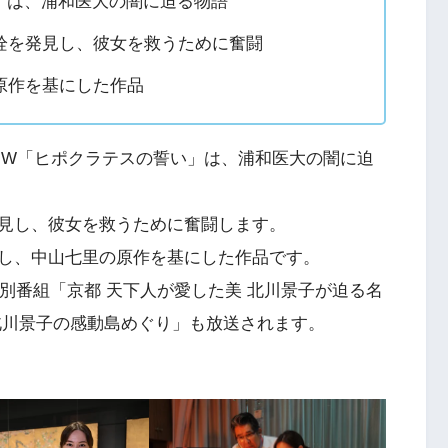
」は、浦和医大の闇に迫る物語
栓を発見し、彼女を救うために奮闘
原作を基にした作品
ドラマW「ヒポクラテスの誓い」は、浦和医大の闇に迫
見し、彼女を救うために奮闘します。
し、中山七里の原作を基にした作品です。
特別番組「京都 天下人が愛した美 北川景子が迫る名
北川景子の感動島めぐり」も放送されます。