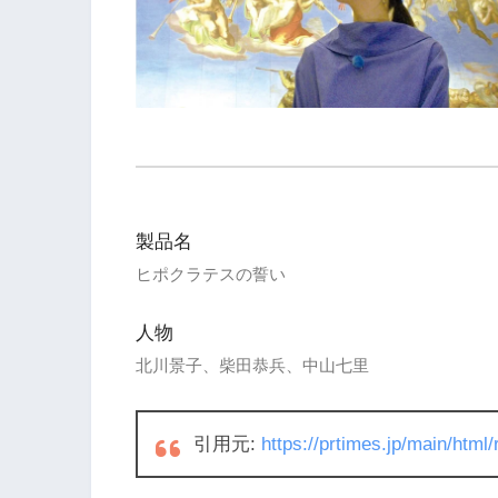
製品名
ヒポクラテスの誓い
人物
北川景子、柴田恭兵、中山七里
引用元:
https://prtimes.jp/main/htm