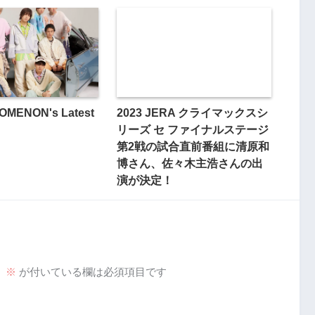
OMENON's Latest
2023 JERA クライマックスシ
リーズ セ ファイナルステージ
第2戦の試合直前番組に清原和
博さん、佐々木主浩さんの出
演が決定！
。
※
が付いている欄は必須項目です