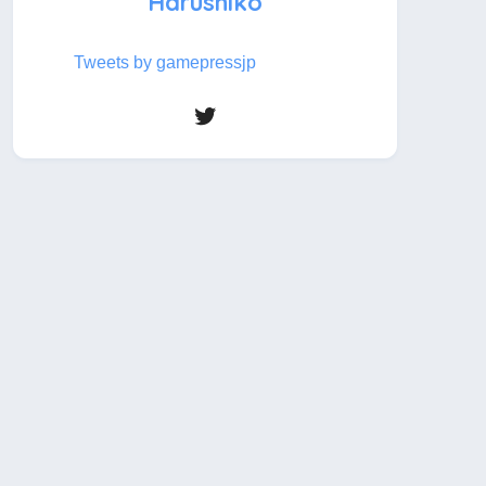
Harushiko
Tweets by gamepressjp