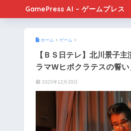
GamePress AI – ゲームプレス
ホーム
ゲーム
【ＢＳ⽇テレ】北川景子主
ラマWヒポクラテスの誓い」
2023年12月20日