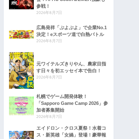
参戦！
2026年8月7日
広島発祥「ぷよぷよ」で企業No.1
決定！eスポーツ道で白熱バトル
2026年8月7日
元ワイテルズきりやん、農家目指
す日々を初エッセイ本で告白！
2026年8月7日
札幌でゲーム開発体験！
「Sapporo Game Camp 2026」参
加者募集開始
2026年8月7日
エイドロン・クロス夏祭！水着コ
ス・新英雄「女媧」登場！豪華報