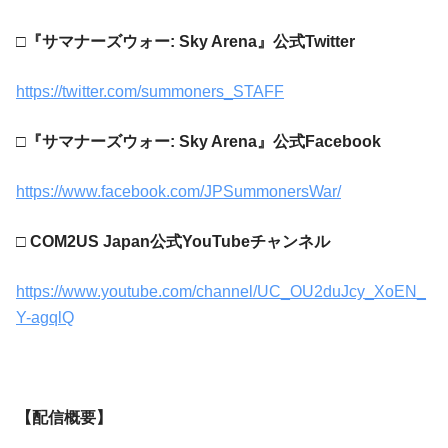
□『サマナーズウォー: Sky Arena』公式Twitter
https://twitter.com/summoners_STAFF
□『サマナーズウォー: Sky Arena』公式Facebook
https://www.facebook.com/JPSummonersWar/
□ COM2US Japan公式YouTubeチャンネル
https://www.youtube.com/channel/UC_OU2duJcy_XoEN_
Y-agqlQ
【配信概要】