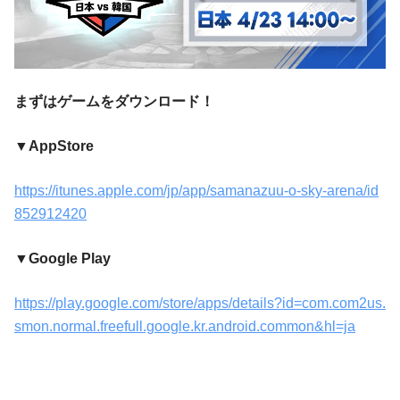
まずはゲームをダウンロード！
▼AppStore
https://itunes.apple.com/jp/app/samanazuu-o-sky-arena/id
852912420
▼Google Play
https://play.google.com/store/apps/details?id=com.com2us.
smon.normal.freefull.google.kr.android.common&hl=ja