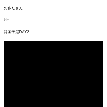
おさださん
kic
韓国予選DAY2：