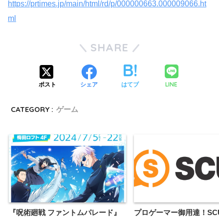
https://prtimes.jp/main/html/rd/p/000000663.000009066.ht
ml
SHARE
LINE
ポスト
シェア
はてブ
CATEGORY :
ゲーム
『呪術廻戦 ファントムパレード』
プロゲーマー御用達！SC