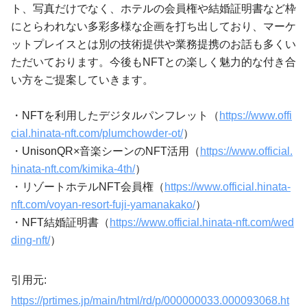
ト、写真だけでなく、ホテルの会員権や結婚証明書など枠
にとらわれない多彩多様な企画を打ち出しており、マーケ
ットプレイスとは別の技術提供や業務提携のお話も多くい
ただいております。今後もNFTとの楽しく魅力的な付き合
い方をご提案していきます。
・NFTを利用したデジタルパンフレット（
https://www.offi
cial.hinata-nft.com/plumchowder-ot/
）
・UnisonQR×音楽シーンのNFT活用（
https://www.official.
hinata-nft.com/kimika-4th/
）
・リゾートホテルNFT会員権（
https://www.official.hinata-
nft.com/voyan-resort-fuji-yamanakako/
）
・NFT結婚証明書（
https://www.official.hinata-nft.com/wed
ding-nft/
）
引用元:
https://prtimes.jp/main/html/rd/p/000000033.000093068.ht