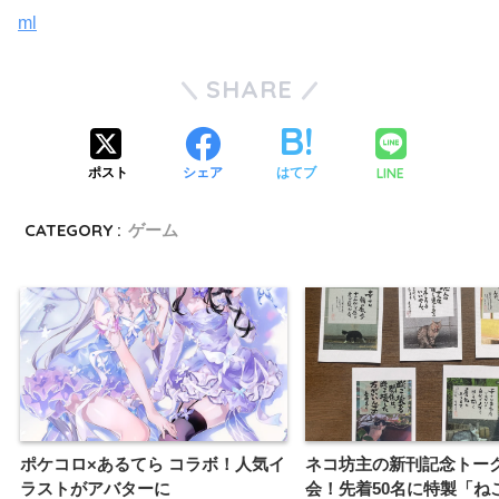
ml
SHARE
LINE
ポスト
シェア
はてブ
CATEGORY :
ゲーム
ポケコロ×あるてら コラボ！人気イ
ネコ坊主の新刊記念トー
ラストがアバターに
会！先着50名に特製「ね