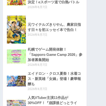
決定！eスポーツ道で白熱バトル
2026年8月7日
元ワイテルズきりやん、農家目指
す日々を初エッセイ本で告白！
2026年8月7日
札幌でゲーム開発体験！
「Sapporo Game Camp 2026」参
加者募集開始
2026年8月7日
エイドロン・クロス夏祭！水着コ
ス・新英雄「女媧」登場！豪華報
酬も
2026年8月7日
人気VTuber主演11作品が
30%OFF！『崩課後どっとライ