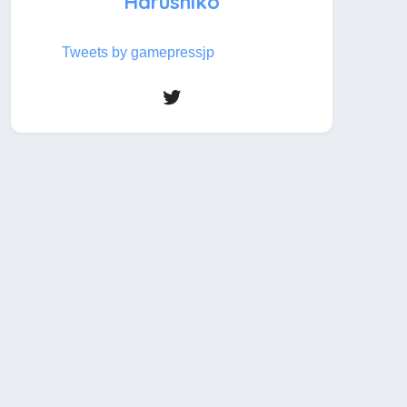
Harushiko
Tweets by gamepressjp