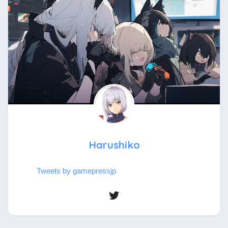
Harushiko
Tweets by gamepressjp