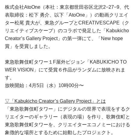
株式会社AtoOne（本社：東京都世田谷区北沢2−27−9、代
表取締役：松下 勇介、以下「AtoOne」）の動画クリエイ
ター松尾 貴大が、東急グループとCREATIVESCAPE（ク
リエイティブスケープ）のコラボで発足した「Kabukicho
Creator’s Gallery Project」の第一弾にて、「New hope
賞」を受賞しました。
東急歌舞伎町タワー１F屋外ビジョン「KABUKICHO TO
WER VISION」にて受賞６作品がランダムに放映されま
す。
放映開始：4月5日（水）10時00分〜
▽「Kabukicho Creator’s Gallery Project」とは
「東急歌舞伎町タワー」にデジタルの世界で表現をするク
リエイターのギャラリー（表現の場）を作り、歌舞伎町と
東急歌舞伎町タワーを、クリエイターエコノミーにおける
象徴的な場所とするために始動したプロジェクト。