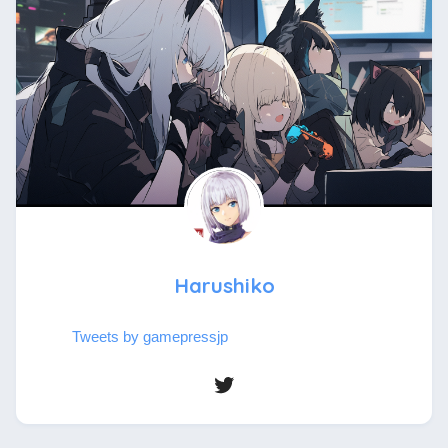
Harushiko
Tweets by gamepressjp