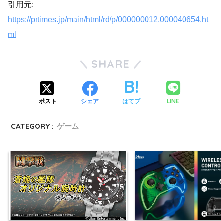
引用元:
https://prtimes.jp/main/html/rd/p/000000012.000040654.ht
ml
SHARE
LINE
ポスト
シェア
はてブ
CATEGORY :
ゲーム