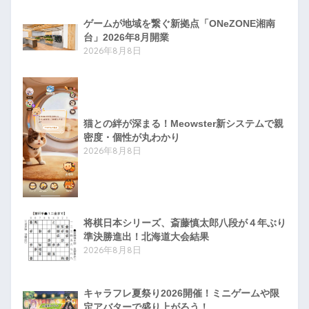
ゲームが地域を繋ぐ新拠点「ONeZONE湘南
台」2026年8月開業
2026年8月8日
猫との絆が深まる！Meowster新システムで親
密度・個性が丸わかり
2026年8月8日
将棋日本シリーズ、斎藤慎太郎八段が４年ぶり
準決勝進出！北海道大会結果
2026年8月8日
キャラフレ夏祭り2026開催！ミニゲームや限
定アバターで盛り上がろう！