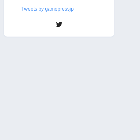
Tweets by gamepressjp