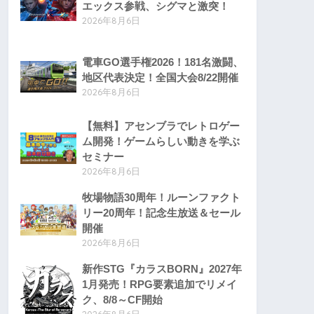
エックス参戦、シグマと激突！
2026年8月6日
電車GO選手権2026！181名激闘、
地区代表決定！全国大会8/22開催
2026年8月6日
【無料】アセンブラでレトロゲー
ム開発！ゲームらしい動きを学ぶ
セミナー
2026年8月6日
牧場物語30周年！ルーンファクト
リー20周年！記念生放送＆セール
開催
2026年8月6日
新作STG『カラスBORN』2027年
1月発売！RPG要素追加でリメイ
ク、8/8～CF開始