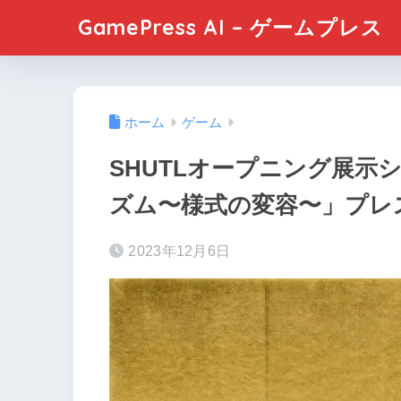
GamePress AI – ゲームプレス
ホーム
ゲーム
SHUTLオープニング展示
ズム〜様式の変容〜」プレス
2023年12月6日