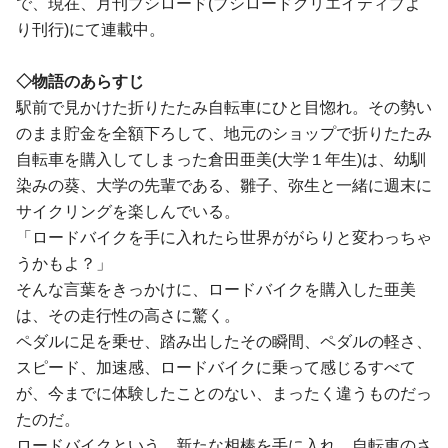
で、現在、月刊ブシロード(ブシロードクリエイティブよ
り刊行)にて連載中。
◇物語のあらすじ
駅前で見かけた折りたたみ自転車にひと目惚れ。その勢い
のまま貯金を全額下ろして、地元のショップで折りたたみ
自転車を購入してしまった倉田亜美(大学１年生)は、幼馴
染みの葵、大学の先輩である、雛子、弥生と一緒に週末に
サイクリングを楽しんでいる。
「ロードバイクを手に入れたら世界ががらりと変わっちゃ
うかもよ？」
そんな言葉をきっかけに、ロードバイクを購入した亜美
は、その走行性の高さに驚く。
ペダルに足を乗せ、踏み出したその瞬間、ペダルの軽さ、
スピード、加速感、ロードバイクに乗って感じるすべて
が、今までに体験したことのない、まったく違うものだっ
たのだ。
ロードバイクという、新たな相棒を手に入れ、自転車のさ