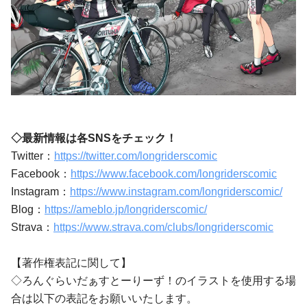
◇最新情報は各SNSをチェック！
Twitter：
https://twitter.com/longriderscomic
Facebook：
https://www.facebook.com/longriderscomic
Instagram：
https://www.instagram.com/longriderscomic/
Blog：
https://ameblo.jp/longriderscomic/
Strava：
https://www.strava.com/clubs/longriderscomic
【著作権表記に関して】
◇ろんぐらいだぁすとーりーず！のイラストを使用する場
合は以下の表記をお願いいたします。