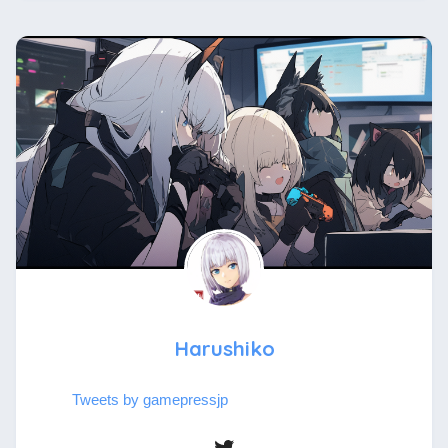
Harushiko
Tweets by gamepressjp