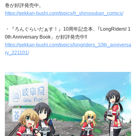
巻が好評発売中。
https://gekkan-bushi.com/topics/lr_shinsouban_comics/
・『ろんぐらいだぁす！』10周年記念本、｢LongRiders! 1
0th Anniversary Book」が好評発売中!!
https://gekkan-bushi.com/topics/longriders_10th_anniversa
ry_221101/