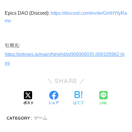
Epics DAO (Discord):
https://discord.com/invite/GmHYfyRa
mx
引用元:
https://prtimes.jp/main/html/rd/p/000000035.000105962.ht
ml
SHARE
LINE
ポスト
シェア
はてブ
CATEGORY :
ゲーム