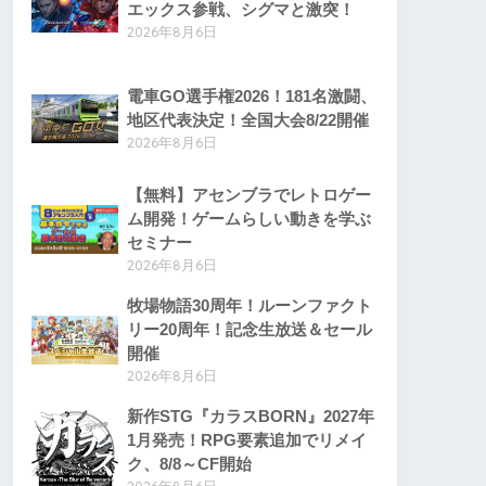
エックス参戦、シグマと激突！
2026年8月6日
電車GO選手権2026！181名激闘、
地区代表決定！全国大会8/22開催
2026年8月6日
【無料】アセンブラでレトロゲー
ム開発！ゲームらしい動きを学ぶ
セミナー
2026年8月6日
牧場物語30周年！ルーンファクト
リー20周年！記念生放送＆セール
開催
2026年8月6日
新作STG『カラスBORN』2027年
1月発売！RPG要素追加でリメイ
ク、8/8～CF開始