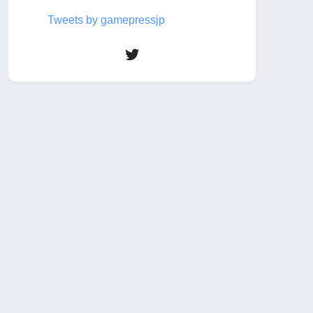
Tweets by gamepressjp