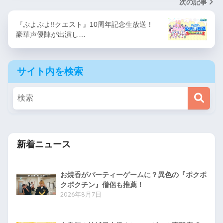
次の記事
『ぷよぷよ!!クエスト』10周年記念生放送！
豪華声優陣が出演し…
サイト内を検索
新着ニュース
お焼香がパーティーゲームに？異色の『ポクポ
クポクチン』僧侶も推薦！
2026年8月7日