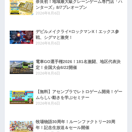
奈良初！地域最大級クレーンゲーム専門店「ハ
ンターズ」8/7プレオープン
2026年8月6日
デビルメイクライ×ロックマンX！エックス参
戦、シグマと激突！
2026年8月6日
電車GO選手権2026！181名激闘、地区代表決
定！全国大会8/22開催
2026年8月6日
【無料】アセンブラでレトロゲーム開発！ゲー
ムらしい動きを学ぶセミナー
2026年8月6日
牧場物語30周年！ルーンファクトリー20周
年！記念生放送＆セール開催