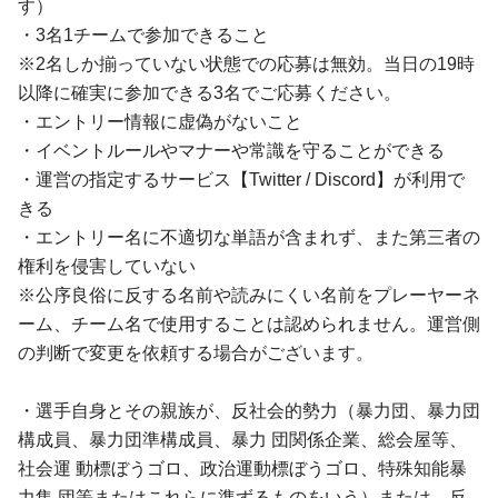
す）
・3名1チームで参加できること
※2名しか揃っていない状態での応募は無効。当日の19時
以降に確実に参加できる3名でご応募ください。
・エントリー情報に虚偽がないこと
・イベントルールやマナーや常識を守ることができる
・運営の指定するサービス【Twitter / Discord】が利用で
きる
・エントリー名に不適切な単語が含まれず、また第三者の
権利を侵害していない
※公序良俗に反する名前や読みにくい名前をプレーヤーネ
ーム、チーム名で使用することは認められません。運営側
の判断で変更を依頼する場合がございます。
・選手自身とその親族が、反社会的勢力（暴力団、暴力団
構成員、暴力団準構成員、暴力 団関係企業、総会屋等、
社会運 動標ぼうゴロ、政治運動標ぼうゴロ、特殊知能暴
力集 団等またはこれらに準ずるものをいう）または、反