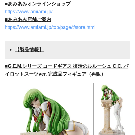
■あみあみオンラインショップ
https://www.amiami.jp/
■あみあみ店舗ご案内
https://www.amiami.jp/top/page/t/store.html
【
製品
情報】
■
G.E.M.シリーズ コードギアス 復活のルルーシュ C.C. パ
イロットスーツver. 完成品フィギュア（再販）