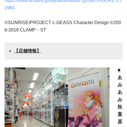
https://www.amiami.jp/top/detail/detail?gcode=FIGURE-15
2984
©SUNRISE/PROJECT L-GEASS Character Design ©200
6-2018 CLAMP・ST
【店舗情報】
■
あ
み
あ
み
秋
葉
原