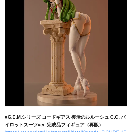
■G.E.M.シリーズ コードギアス 復活のルルーシュ C.C. パ
イロットスーツver. 完成品フィギュア（再販）