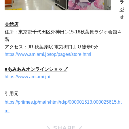
ラ
ジ
オ
会館店
住所：東京都千代田区外神田1-15-16秋葉原ラジオ会館４
階
アクセス：JR 秋葉原駅 電気街口より徒歩0分
https://www.amiami.jp/top/page/t/store.html
■
あみあみオンラインショップ
https://www.amiami.jp/
引用元:
https://prtimes.jp/main/html/rd/p/000001513.000025615.ht
ml
SHARE