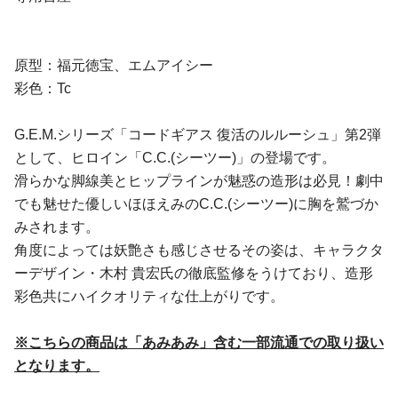
原型：福元徳宝、エムアイシー
彩色：Tc
G.E.M.シリーズ「コードギアス 復活のルルーシュ」第2弾
として、ヒロイン「C.C.(シーツー)」の登場です。
滑らかな脚線美とヒップラインが魅惑の造形は必見！劇中
でも魅せた優しいほほえみのC.C.(シーツー)に胸を鷲づか
みされます。
角度によっては妖艶さも感じさせるその姿は、キャラクタ
ーデザイン・木村 貴宏氏の徹底監修をうけており、造形
彩色共にハイクオリティな仕上がりです。
※こちらの商品は「あみあみ」含む一部流通での取り扱い
となります。