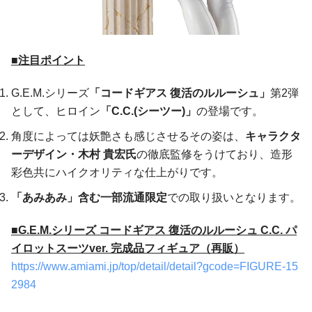
■注目ポイント
G.E.M.シリーズ
「コードギアス 復活のルルーシュ」
第2弾
として、ヒロイン
「C.C.(シーツー)」
の登場です。
角度によっては妖艶さも感じさせるその姿は、
キャラクタ
ーデザイン・木村 貴宏氏
の徹底監修をうけており、造形
彩色共にハイクオリティな仕上がりです。
「あみあみ」含む一部流通限定
での取り扱いとなります。
■
G.E.M.シリーズ コードギアス 復活のルルーシュ C.C. パ
イロットスーツver. 完成品フィギュア（再販）
https://www.amiami.jp/top/detail/detail?gcode=FIGURE-15
2984