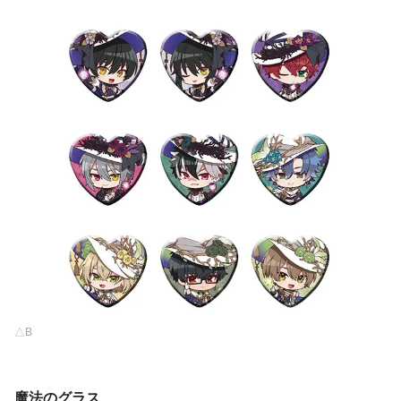
△B
魔法の
グラス