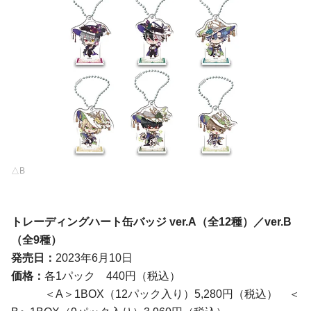
△B
トレーディングハート缶バッジ ver.A
（全
12
種）
／
ver.
B
（全9種）
発売日：
2023年6月10日
価格：
各1パック 440円（税込）
＜A＞1BOX（12パック入り）5,280円（税込） ＜