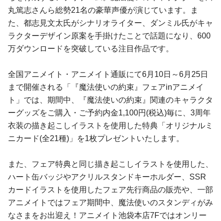
丸篤志さんら総勢21名の豪華声優が演じています。ま
た、都志見文太氏がシナリオライター、ダンミル氏がキャ
ラクターデザイン原案を手掛けたことで話題になり、600
万ダウンロードを突破している注目作品です。
全国アニメイト・アニメイト通販にて6月10日～6月25日
まで開催される「『魔法使いの約束』フェアinアニメイ
ト」では、期間中、『魔法使いの約束』関連のキャラクタ
ーグッズをご購入・ご予約内金1,100円(税込)毎に、3周年
衣装の描き起こしイラストを使用した特典「オリジナルミ
ニカード(全21種)」を1枚プレゼントいたします。
また、フェア特典と同じ描き起こしイラストを使用した、
ハート缶バッジやアクリルスタンドキーホルダー、SSR
カードイラストを使用したフェア先行商品の販売や、一部
アニメイトではフェア期間中、魔法使いのスタンディがみ
なさまをお出迎え！アニメイト池袋本店7Fではオンリー