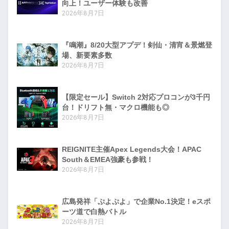
向上！ユーザー体験も改善
2026年8月7日
『鳴潮』8/20大型アプデ！剣仙・清宵＆景燃登
場、新要素多数
2026年8月7日
【限定セール】Switch 2対応プロコンが3千円
台！ドリフト無・マクロ機能も◎
2026年8月7日
REIGNITE主催Apex Legends大会！APAC
South＆EMEA強豪も参戦！
2026年8月7日
広島発祥「ぷよぷよ」で企業No.1決定！eスポ
ーツ道で白熱バトル
2026年8月7日