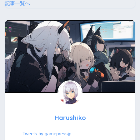
記事一覧へ
Harushiko
Tweets by gamepressjp