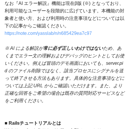
なお『AI エラー解説』機能は現在β版 (※) となっており、
利用可能なユーザーを段階的に広げています。本機能の対
象者と使い方、および利用時の注意事項などについては以
下の記事からご確認ください。
https://note.com/yasslab/n/n685429ea7c97
※ AI による解説が
常に必ず正しいわけではない
ため、あ
くまでエラー文の理解およびデバッグのヒントとしてお使
いください。例えば冒頭のデモ画面においても、server.pi
d のファイル削除ではなく、該当プロセスにシグナルを送
って終了させる方法もあります。具体的な注意事項などに
ついては上記 URL からご確認いただけます。また、より
正確な回答をご希望の場合は既存の質問対応サービスなど
をご利用ください。
■ Railsチュートリアルとは