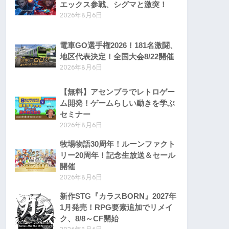
エックス参戦、シグマと激突！
2026年8月6日
電車GO選手権2026！181名激闘、
地区代表決定！全国大会8/22開催
2026年8月6日
【無料】アセンブラでレトロゲー
ム開発！ゲームらしい動きを学ぶ
セミナー
2026年8月6日
牧場物語30周年！ルーンファクト
リー20周年！記念生放送＆セール
開催
2026年8月6日
新作STG『カラスBORN』2027年
1月発売！RPG要素追加でリメイ
ク、8/8～CF開始