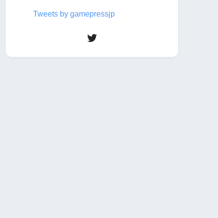
Tweets by gamepressjp