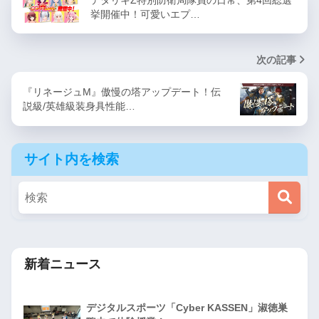
デタリキZ特別防衛局隊員の日常、第4回総選
挙開催中！可愛いエプ…
次の記事
『リネージュM』傲慢の塔アップデート！伝
説級/英雄級装身具性能…
サイト内を検索
新着ニュース
デジタルスポーツ「Cyber KASSEN」淑徳巣