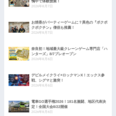
鴨中で体験授業！
2026年8月7日
お焼香がパーティーゲームに？異色の『ポクポ
クポクチン』僧侶も推薦！
2026年8月7日
奈良初！地域最大級クレーンゲーム専門店「ハ
ンターズ」8/7プレオープン
2026年8月6日
デビルメイクライ×ロックマンX！エックス参
戦、シグマと激突！
2026年8月6日
電車GO選手権2026！181名激闘、地区代表決
定！全国大会8/22開催
2026年8月6日