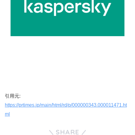
引用元:
https://prtimes.jp/main/html/rd/p/000000343.000011471.ht
ml
SHARE