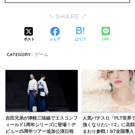
SHARE
LINE
ポスト
シェア
はてブ
CATEGORY :
ゲーム
吉田兄弟が津軽三味線でエスコンフ
人気パチスロ「PLT世界
ィールド1周年シリーズに登場！デ
強くなりたい！2」に花
ビュー25周年ツアー追加公演日程
まわり参戦！5/7全国導入