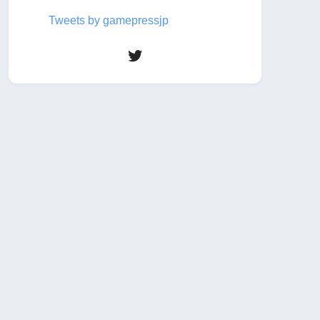
Tweets by gamepressjp