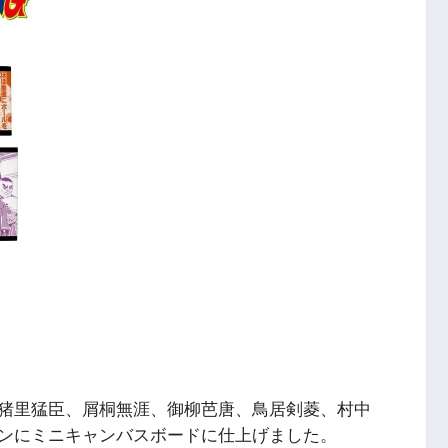
猪里猛臣、屑桐無涯、御柳芭唐、鳥居剣菱、村中
ンにミニキャンバスボードに仕上げました。