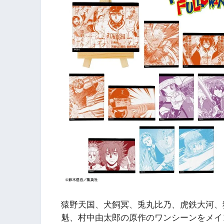
猿野天国、犬飼冥、兎丸比乃、虎鉄大河、
魁、村中由太郎の原作のワンシーンをメイ