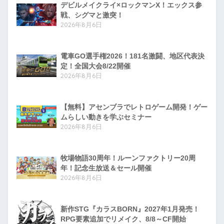
デビルメイクライ×ロックマンX！エックス参
戦、シグマと激突！
2026年8月6日
電車GO選手権2026！181名激闘、地区代表決
定！全国大会8/22開催
2026年8月6日
【無料】アセンブラでレトロゲーム開発！ゲー
ムらしい動きを学ぶセミナー
2026年8月6日
牧場物語30周年！ルーンファクトリー20周
年！記念生放送＆セール開催
2026年8月6日
新作STG『カラスBORN』2027年1月発売！
RPG要素追加でリメイク、8/8～CF開始