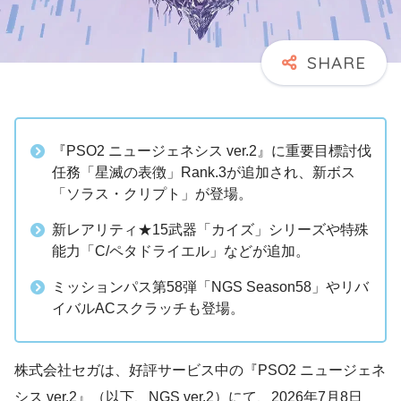
『PSO2 ニュージェネシス ver.2』に重要目標討伐
任務「星滅の表徴」Rank.3が追加され、新ボス
「ソラス・クリプト」が登場。
新レアリティ★15武器「カイズ」シリーズや特殊
能力「C/ペタドライエル」などが追加。
ミッションパス第58弾「NGS Season58」やリバ
イバルACスクラッチも登場。
株式会社セガは、好評サービス中の『PSO2 ニュージェネ
シス ver.2』（以下、NGS ver.2）にて、2026年7月8日