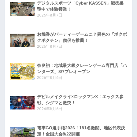
デジタルスポーツ「Cyber KASSEN」淑徳巣
鴨中で体験授業！
2026年8月7日
お焼香がパーティーゲームに？異色の『ポクポ
クポクチン』僧侶も推薦！
2026年8月7日
奈良初！地域最大級クレーンゲーム専門店「ハ
ンターズ」8/7プレオープン
2026年8月6日
デビルメイクライ×ロックマンX！エックス参
戦、シグマと激突！
2026年8月6日
電車GO選手権2026！181名激闘、地区代表決
定！全国大会8/22開催