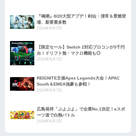
『鳴潮』8/20大型アプデ！剣仙・清宵＆景燃登
場、新要素多数
2026年8月7日
【限定セール】Switch 2対応プロコンが3千円
台！ドリフト無・マクロ機能も◎
2026年8月7日
REIGNITE主催Apex Legends大会！APAC
South＆EMEA強豪も参戦！
2026年8月7日
広島発祥「ぷよぷよ」で企業No.1決定！eスポ
ーツ道で白熱バトル
2026年8月7日