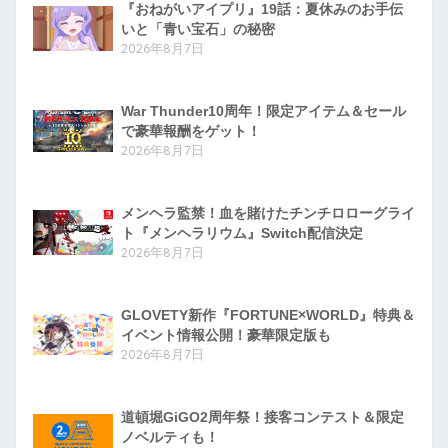
『おねがいアイプリ』19話：夏休みのお手伝
いと「青い宝石」の秘密
2026年8月7日
War Thunder10周年！限定アイテム＆セール
で豪華報酬をゲット！
2026年8月7日
メンヘラ監禁！血を賭けたチンチロローグライ
ト『メンヘラリウム』Switch配信決定
2026年8月7日
GLOVETY新作『FORTUNE×WORLD』特典＆
イベント情報公開！豪華限定版も
2026年8月7日
道頓堀GiGO2周年祭！接客コンテスト＆限定
ノベルティも！