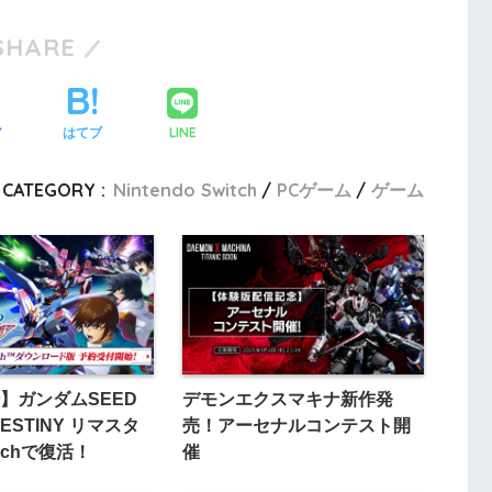
SHARE
LINE
ア
はてブ
CATEGORY :
Nintendo Switch
PCゲーム
ゲーム
】ガンダムSEED
デモンエクスマキナ新作発
DESTINY リマスタ
売！アーセナルコンテスト開
tchで復活！
催