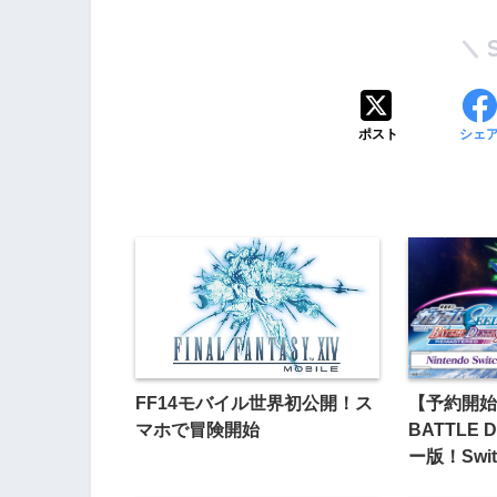
ポスト
シェ
FF14モバイル世界初公開！ス
【予約開始
マホで冒険開始
BATTLE 
ー版！Swi