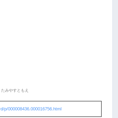
、たみやすともえ
l/rd/p/000008436.000016756.html