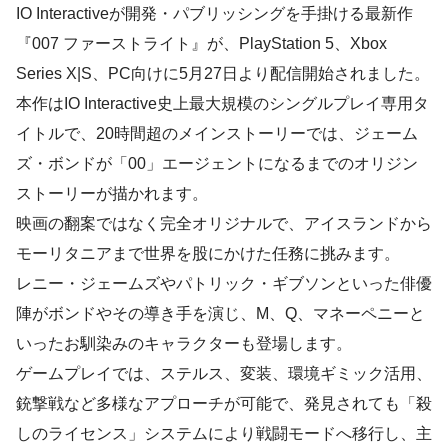
IO Interactiveが開発・パブリッシングを手掛ける最新作
『007 ファーストライト』が、PlayStation 5、Xbox
Series X|S、PC向けに5月27日より配信開始されました。
本作はIO Interactive史上最大規模のシングルプレイ専用タ
イトルで、20時間超のメインストーリーでは、ジェーム
ズ・ボンドが「00」エージェントになるまでのオリジン
ストーリーが描かれます。
映画の翻案ではなく完全オリジナルで、アイスランドから
モーリタニアまで世界を股にかけた任務に挑みます。
レニー・ジェームズやパトリック・ギブソンといった俳優
陣がボンドやその導き手を演じ、M、Q、マネーペニーと
いったお馴染みのキャラクターも登場します。
ゲームプレイでは、ステルス、変装、環境ギミック活用、
銃撃戦など多様なアプローチが可能で、発見されても「殺
しのライセンス」システムにより戦闘モードへ移行し、主