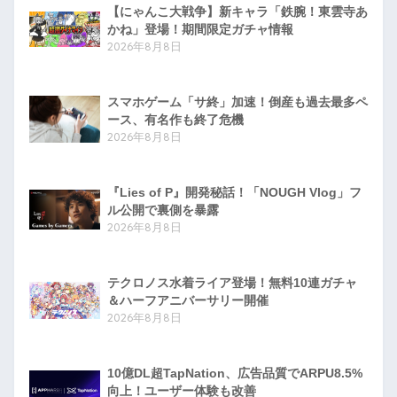
【にゃんこ大戦争】新キャラ「鉄腕！東雲寺あ
かね」登場！期間限定ガチャ情報
2026年8月8日
スマホゲーム「サ終」加速！倒産も過去最多ペ
ース、有名作も終了危機
2026年8月8日
『Lies of P』開発秘話！「NOUGH Vlog」フ
ル公開で裏側を暴露
2026年8月8日
テクロノス水着ライア登場！無料10連ガチャ
＆ハーフアニバーサリー開催
2026年8月8日
10億DL超TapNation、広告品質でARPU8.5%
向上！ユーザー体験も改善