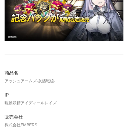
商品名
アッシュアームズ-灰燼戦線-
IP
駆動妖精アイディールレイズ
販売会社
株式会社EMBERS