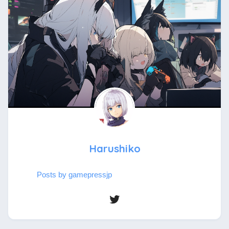
Harushiko
Posts by gamepressjp