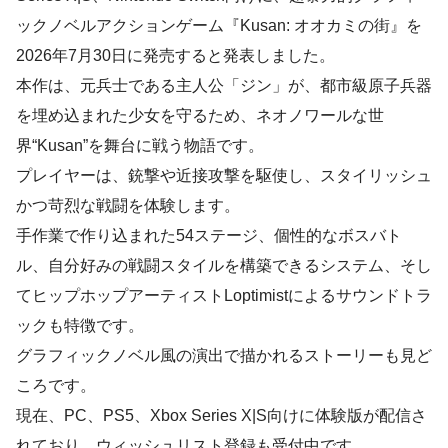
ックノベルアクションゲーム『Kusan: オオカミの街』を
2026年7月30日に発売すると発表しました。
本作は、元兵士である主人公「ジン」が、都市級原子兵器
を埋め込まれた少女を守るため、ネオノワールな世
界“Kusan”を舞台に戦う物語です。
プレイヤーは、銃撃や近接攻撃を駆使し、スタイリッシュ
かつ苛烈な戦闘を体験します。
手作業で作り込まれた54ステージ、個性的なボスバト
ル、自分好みの戦闘スタイルを構築できるシステム、そし
てヒップホップアーティストLoptimistによるサウンドトラ
ックも特徴です。
グラフィックノベル風の演出で描かれるストーリーも見ど
ころです。
現在、PC、PS5、Xbox Series X|S向けに体験版が配信さ
れており、ウィッシュリスト登録も受付中です。