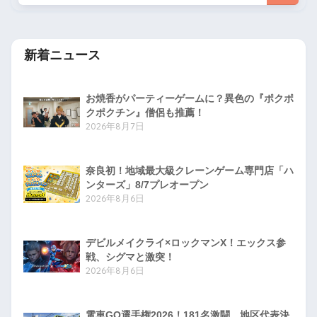
新着ニュース
お焼香がパーティーゲームに？異色の『ポクポ
クポクチン』僧侶も推薦！
2026年8月7日
奈良初！地域最大級クレーンゲーム専門店「ハ
ンターズ」8/7プレオープン
2026年8月6日
デビルメイクライ×ロックマンX！エックス参
戦、シグマと激突！
2026年8月6日
電車GO選手権2026！181名激闘、地区代表決