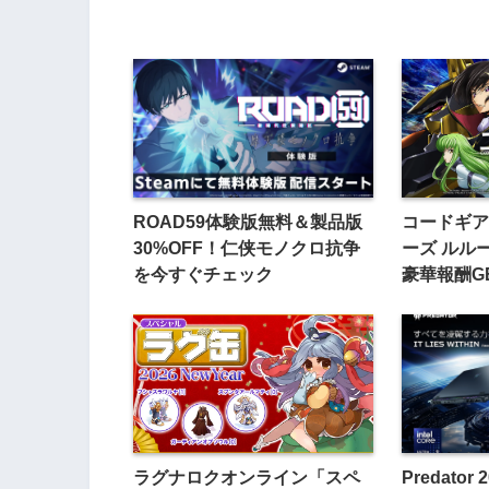
ROAD59体験版無料＆製品版
コードギア
30%OFF！仁侠モノクロ抗争
ーズ ルル
を今すぐチェック
豪華報酬G
ラグナロクオンライン「スペ
Predator