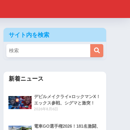
サイト内を検索
新着ニュース
デビルメイクライ×ロックマンX！
エックス参戦、シグマと激突！
2026年8月6日
電車GO選手権2026！181名激闘、