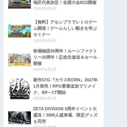
地区代表決定！全国大会8/22開催
2026年8月6日
【無料】アセンブラでレトロゲー
ム開発！ゲームらしい動きを学ぶ
セミナー
2026年8月6日
牧場物語30周年！ルーンファクト
リー20周年！記念生放送＆セール
開催
2026年8月6日
新作STG『カラスBORN』2027年
1月発売！RPG要素追加でリメイ
ク、8/8～CF開始
2026年8月6日
ZETA DIVISION 5周年イベント大
盛況！3000人超来場、限定グッズ
も完売