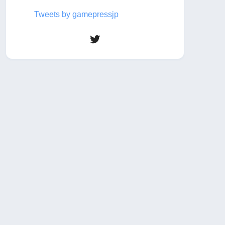
Tweets by gamepressjp