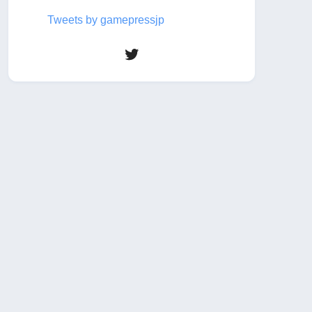
Tweets by gamepressjp