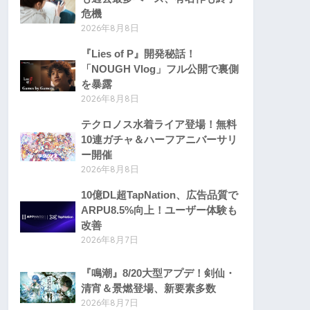
危機
2026年8月8日
『Lies of P』開発秘話！
「NOUGH Vlog」フル公開で裏側
を暴露
2026年8月8日
テクロノス水着ライア登場！無料
10連ガチャ＆ハーフアニバーサリ
ー開催
2026年8月8日
10億DL超TapNation、広告品質で
ARPU8.5%向上！ユーザー体験も
改善
2026年8月7日
『鳴潮』8/20大型アプデ！剣仙・
清宵＆景燃登場、新要素多数
2026年8月7日