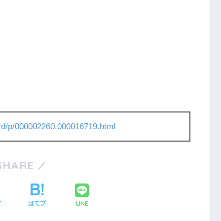
l/rd/p/000002260.000016719.html
SHARE
LINE
ア
はてブ