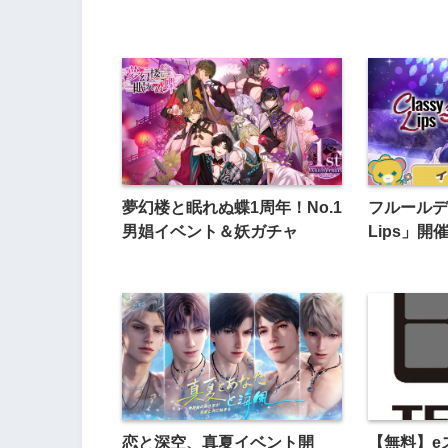
夢幻楼と眠れぬ蝶1周年！No.1
フルールデイ
男娼イベント＆妖ガチャ
Lips」
恋と深空、真夏イベント開
【無料】e