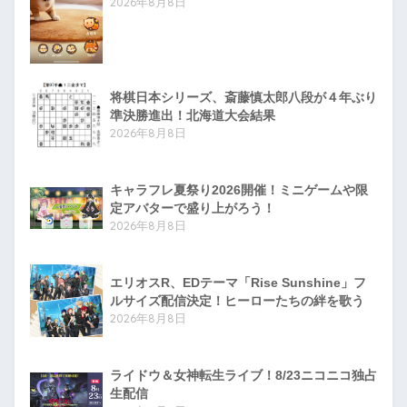
2026年8月8日
将棋日本シリーズ、斎藤慎太郎八段が４年ぶり
準決勝進出！北海道大会結果
2026年8月8日
キャラフレ夏祭り2026開催！ミニゲームや限
定アバターで盛り上がろう！
2026年8月8日
エリオスR、EDテーマ「Rise Sunshine」フ
ルサイズ配信決定！ヒーローたちの絆を歌う
2026年8月8日
ライドウ＆女神転生ライブ！8/23ニコニコ独占
生配信