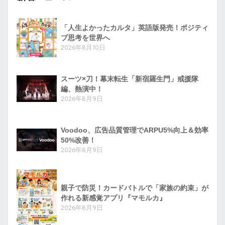
「人生よかったカルタ」英語版発売！ポジティ
ブ思考を世界へ
2026年8月10日
スーツ×刀！幕末転生「新宿羅生門」戒援隊
編、熱演中！
2026年8月9日
Voodoo、広告品質管理でARPU5%向上＆効率
50%改善！
2026年8月9日
親子で防災！カードバトルで「家族の約束」が
作れる新感覚アプリ『マモルカ』
2026年8月9日