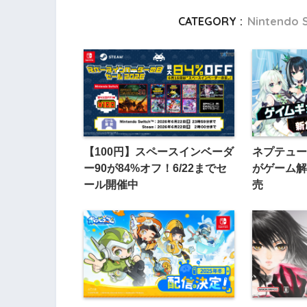
CATEGORY :
Nintendo 
【100円】スペースインベーダ
ネプテュー
ー90が84%オフ！6/22までセ
がゲーム解
ール開催中
売