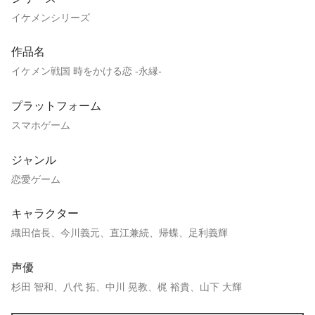
イケメンシリーズ
作品名
イケメン戦国 時をかける恋 -永縁-
プラットフォーム
スマホゲーム
ジャンル
恋愛ゲーム
キャラクター
織田信長、今川義元、直江兼続、帰蝶、足利義輝
声優
杉田 智和、八代 拓、中川 晃教、梶 裕貴、山下 大輝