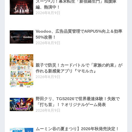
スーツ×刀！幕末転生「新宿羅生門」戒援隊
編、熱演中！
2026年8月9日
Voodoo、広告品質管理でARPU5%向上＆効率
50%改善！
2026年8月9日
親子で防災！カードバトルで「家族の約束」が
作れる新感覚アプリ『マモルカ』
2026年8月9日
野田クリ、TGS2026で世界最速体験！失敗で
「打ち首」！？オリジナルゲーム発表
2026年8月9日
ムーミン谷の夏まつり】2026年秋発売決定！