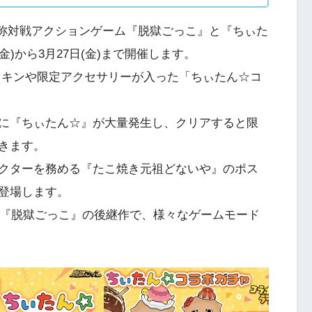
d向け非対称対戦アクションゲーム『脱獄ごっこ』と『ちぃた
金)から3月27日(金)まで開催します。
スキンや限定アクセサリーが入った「ちぃたん☆コ
に『ちぃたん☆』が大量発生し、クリアすると限
きます。
クターを務める『たこ焼き元祖どないや』のポス
登場します。
代『脱獄ごっこ』の後継作で、様々なゲームモード