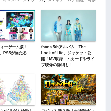
ィーゲーム祭！
fhána 5thアルバム「The
開催、PS5が当たる
Look of Life」ジャケット公
開！MV収録エムカードやライ
ブ映像の詳細も！
リング６だん始動！
ログレス 新兵器「土神獣サン