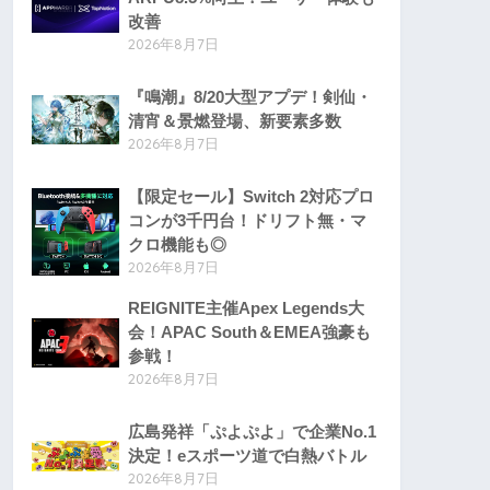
改善
2026年8月7日
『鳴潮』8/20大型アプデ！剣仙・
清宵＆景燃登場、新要素多数
2026年8月7日
【限定セール】Switch 2対応プロ
コンが3千円台！ドリフト無・マ
クロ機能も◎
2026年8月7日
REIGNITE主催Apex Legends大
会！APAC South＆EMEA強豪も
参戦！
2026年8月7日
広島発祥「ぷよぷよ」で企業No.1
決定！eスポーツ道で白熱バトル
2026年8月7日