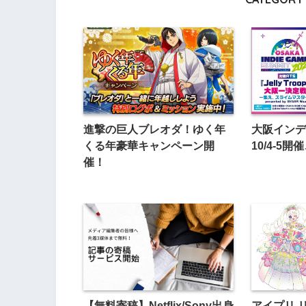
進撃の巨人ブレオダ！ゆく年
大阪インデ
くる年豪華キャンペーン開
10/4-5
催！
【無料寄稿】Netflix/Sony出身
アイプリ 