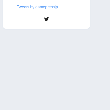
Tweets by gamepressjp