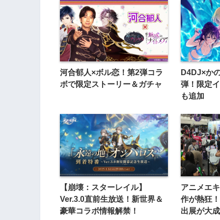
河合郁人×ボル恋！第2弾コラ
D4DJ×か
ボで限定ストーリー＆ガチャ
弾！限定イ
も追加
【崩壊：スターレイル】
アニメエキ
Ver.3.0直前生放送！新世界＆
作が熱狂！
豪華コラボ情報解禁！
出展が大成