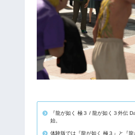
『龍が如く 極３ / 龍が如く３外伝 D
始。
体験版では『龍が如く 極３』と『龍が如