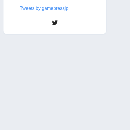
Tweets by gamepressjp