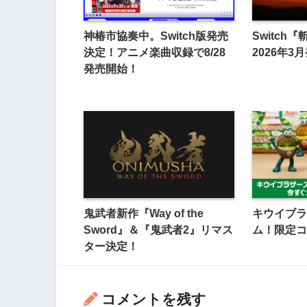
神椿市協奏中。Switch版発売
Switch
決定！アニメ楽曲収録で8/28
2026年
発売開始！
鬼武者新作『Way of the
キウイブラ
Sword』＆『鬼武者2』リマス
ム！限定コ
ター決定！
コメントを残す