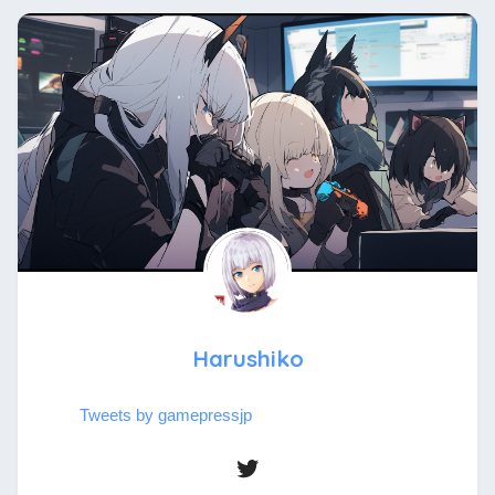
Harushiko
Tweets by gamepressjp