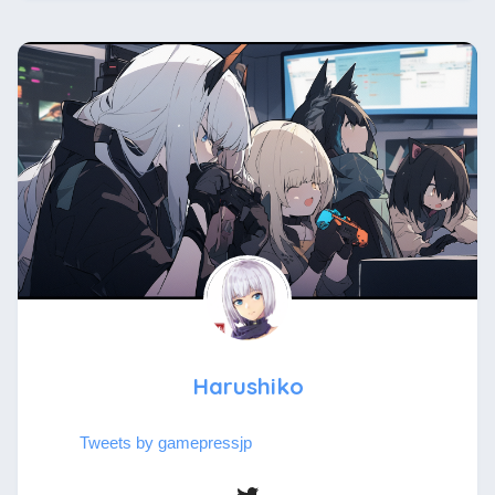
Harushiko
Tweets by gamepressjp