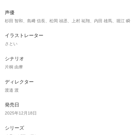
声優
杉田 智和、島﨑 信長、松岡 禎丞、上村 祐翔、内田 雄馬、堀江 瞬
イラストレーター
さとい
シナリオ
片桐 由摩
ディレクター
渡邉 渡
発売日
2025年12月18日
シリーズ