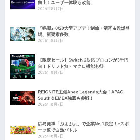
向上！ユーザー体験も改善
2026年8月7日
『鳴潮』8/20大型アプデ！剣仙・清宵＆景燃登
場、新要素多数
2026年8月7日
【限定セール】Switch 2対応プロコンが3千円
台！ドリフト無・マクロ機能も◎
2026年8月7日
REIGNITE主催Apex Legends大会！APAC
South＆EMEA強豪も参戦！
2026年8月7日
広島発祥「ぷよぷよ」で企業No.1決定！eスポ
ーツ道で白熱バトル
2026年8月7日