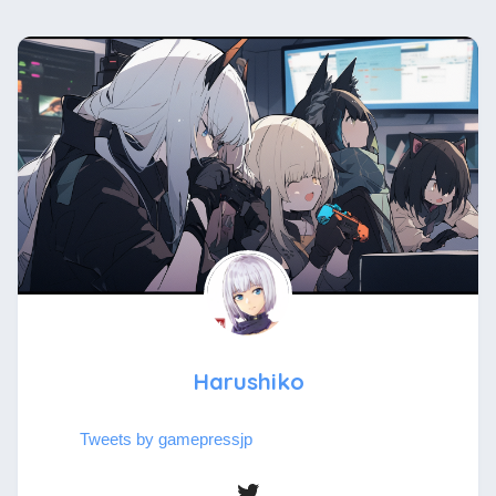
Harushiko
Tweets by gamepressjp