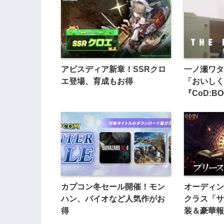
アビスディア新章！SSRクロ
一ノ瀬ワタ
エ登場、育成もお得
「おいしく
『CoD:B
カプコン冬セール開催！モン
オーディン
ハン、バイオなど人気作がお
クラス「サ
得
装＆豪華報