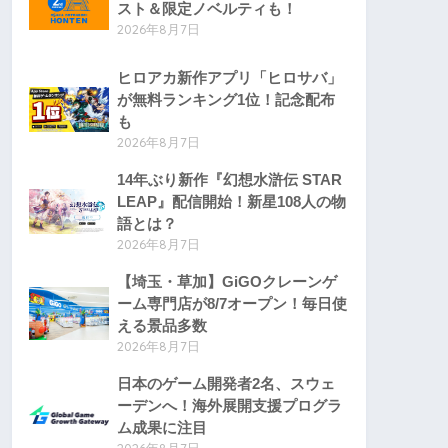
スト＆限定ノベルティも！
2026年8月7日
ヒロアカ新作アプリ「ヒロサバ」
が無料ランキング1位！記念配布
も
2026年8月7日
14年ぶり新作『幻想水滸伝 STAR
LEAP』配信開始！新星108人の物
語とは？
2026年8月7日
【埼玉・草加】GiGOクレーンゲ
ーム専門店が8/7オープン！毎日使
える景品多数
2026年8月7日
日本のゲーム開発者2名、スウェ
ーデンへ！海外展開支援プログラ
ム成果に注目