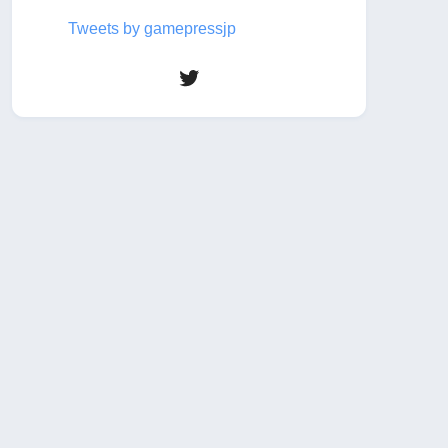
Tweets by gamepressjp