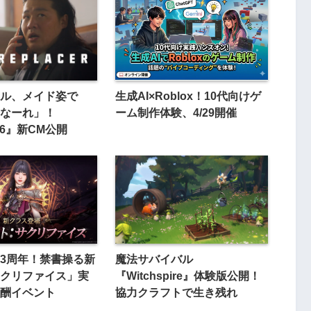
ル、メイド姿で
生成AI×Roblox！10代向けゲ
なーれ」！
ーム制作体験、4/29開催
O6』新CM公開
3周年！禁書操る新
魔法サバイバル
クリファイス」実
『Witchspire』体験版公開！
酬イベント
協力クラフトで生き残れ